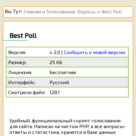
https://disk.yandex.ru/d/TmOzgYmRplH5iA
Вы Тут:
Главная
››
Голосование. Опросы.
››
Best Poll
Пароль на архив: php-s.ru
Best Poll
Нажимая кнопку "Отправить", подтверждаю,
что ссылка не работает.
Версия:
v. 2.0 |
Сообщить о новой версии
Размер:
25 КБ
[
Передумал. Закрыть Окно
]
[
Передумал. Закрыть Окно
]
Лицензия:
Бесплатная
Интерфейс:
Русский
Смотрели файл:
1287
Удобный, функциональный скрипт голосования
[
Передумал. Закрыть Окно
]
для сайта. Написан на чистом PHP, а все вопросы-
ответы и статистика, хранятся в базе данных