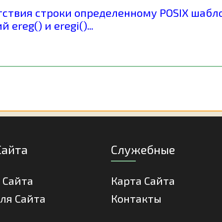
тствия строки определенному POSIX шабло
reg() и eregi()...
Сайта
Служебные
 Сайта
Карта Сайта
ля Сайта
Контакты