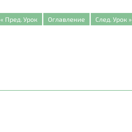
« Пред. Урок
Оглавление
След. Урок »