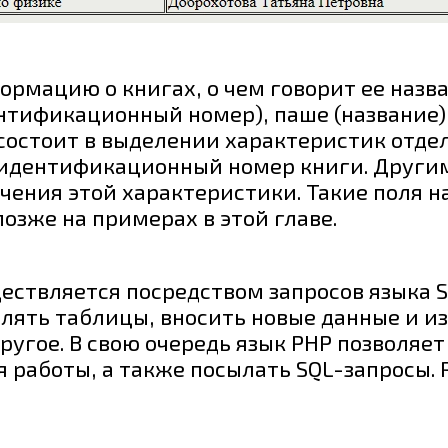
ормацию о книгах, о чем говорит ее назв
нтификационный номер), паше (название),
 состоит в выделении характеристик отде
й идентификационный номер книги. Другим
ения этой характеристики. Такие поля н
зже на примерах в этой главе.
ствляется посредством запросов языка SQL
лять таблицы, вносить новые данные и из
угое. В свою очередь язык РНР позволяет
ля работы, а также посылать SQL-запросы.