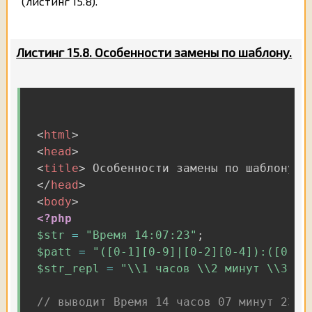
(листинг 15.8).
Листинг 15.8. Особенности замены по шаблону.
<
html
>
<
head
>
<
title
>
 Особенности замены по шаблону 
<
</
head
>
<
body
>
<?php
$str
=
"Время 14:07:23"
;
$patt
=
"([0-1][0-9]|[0-2][0-4]):([0-5]
$str_repl
=
"\\1 часов \\2 минут \\3 се
// выводит Время 14 часов 07 минут 23 с