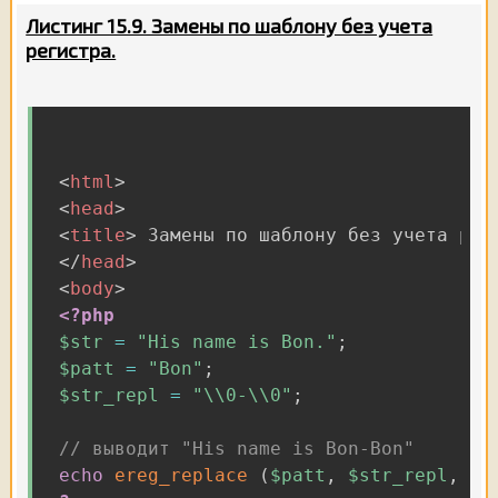
Листинг 15.9. Замены по шаблону без учета
регистра.
<
html
>
<
head
>
<
title
>
 Замены по шаблону без учета рег
</
head
>
<
body
>
<?php
$str
=
"His name is Bon."
;
$patt
=
"Bon"
;
$str_repl
=
"\\0-\\0"
;
// выводит "His name is Bon-Bon"
echo
ereg_replace
(
$patt
,
$str_repl
,
$s