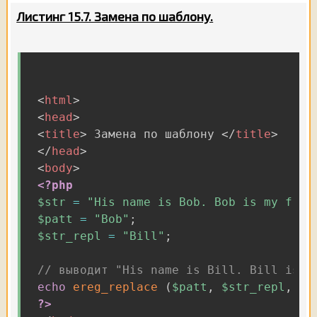
Листинг 15.7. Замена по шаблону.
<
html
>
<
head
>
<
title
>
 Замена по шаблону 
</
title
>
</
head
>
<
body
>
<?php
$str
=
"His name is Bob. Bob is my frie
$patt
=
"Bob"
;
$str_repl
=
"Bill"
;
// выводит "His name is Bill. Bill is m
echo
ereg_replace
(
$patt
,
$str_repl
,
$s
?>