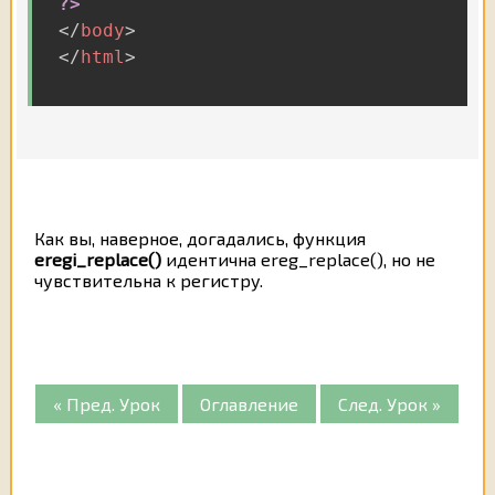
?>
</
body
>
</
html
>
Как вы, наверное, догадались, функция
eregi_replace()
идентична ereg_replace(), но не
чувствительна к регистру.
« Пред. Урок
Оглавление
След. Урок »