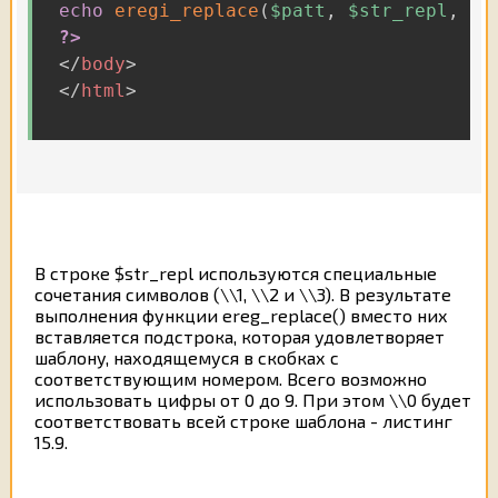
echo
eregi_replace
(
$patt
,
$str_repl
,
$s
?>
</
body
>
</
html
>
В строке $str_repl используются специальные
сочетания символов (\\1, \\2 и \\3). В результате
выполнения функции ereg_replace() вместо них
вставляется подстрока, которая удовлетворяет
шаблону, находящемуся в скобках с
соответствующим номером. Всего возможно
использовать цифры от 0 до 9. При этом \\0 будет
соответствовать всей строке шаблона - листинг
15.9.