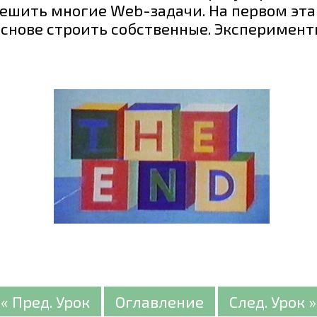
ешить многие Web-задачи. На первом эта
основе строить собственные. Эксперимен
« Пред. Урок
Оглавление
След. Урок »