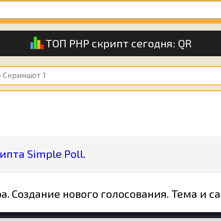
ТОП PHP скрипт сегодня:
QR
›
Скриншот 1
пта Simple Poll.
. Создание нового голосования. Тема и с